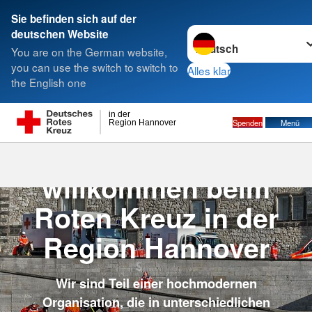
Sie befinden sich auf der
Sprache wechseln zu
deutschen Website
Suche
You are on the German website,
you can use the switch to switch to
Alles klar
the English one
in der
Spenden
Menü
Region Hannover
Herzlich
willkommen beim
Roten Kreuz in der
Region Hannover
Wir sind Teil einer hochmodernen
Organisation, die in unterschiedlichen