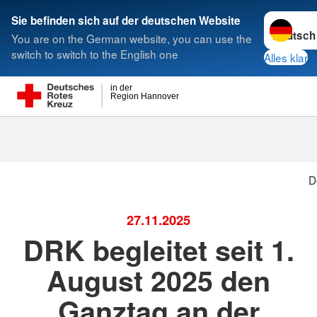
Sprache w
Sie befinden sich auf der deutschen Website
You are on the German website, you can use the
Suche
switch to switch to the English one
Alles klar
in der
Region Hannover
D
27.11.2025
DRK begleitet seit 1.
August 2025 den
Ganztag an der