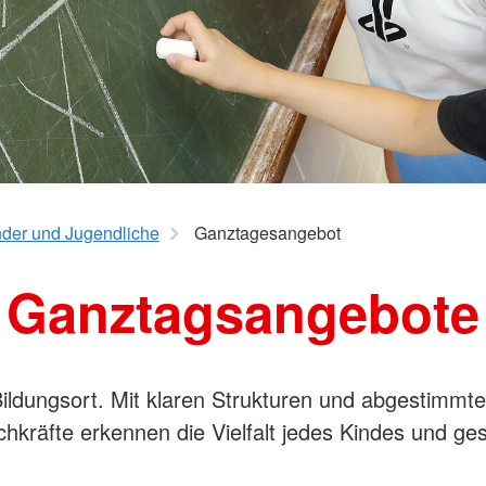
Schul- und Studienassistenz
(PSNV)
ratung
Verleih mobiler Rampen
Rettungsd
Krankentr
Mittelfeld
annover-
nder und Jugendliche
Ganztagesangebot
Ganztagsangebote
ildungsort. Mit klaren Strukturen und abgestimmte
hkräfte erkennen die Vielfalt jedes Kindes und g