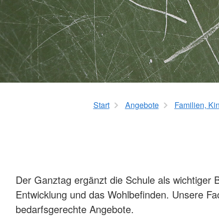
Ganztagesangebot
Allgemeine Sozialbe
Angebote für Kinder und
Lebensmittelausgabe 
Jugendliche
Secondhand-Shop H
Kinder- und Jugendfreizeiten
Roderbruch
Start
Angebote
Familien, Ki
Der Ganztag ergänzt die Schule als wichtiger B
Entwicklung und das Wohlbefinden. Unsere Fac
bedarfsgerechte Angebote.