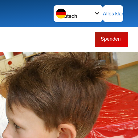
Sprache wechseln zu
Alles klar
Spenden
eiten mieten
Senioren/Pflegebedürftige
stätte in Ingeln-
Ambulant betreute
Wohngemeinschaften
Ambulante Pflege
Betreuung bei Demenz
ften und
Fahrservice
henschutz
Hausnotruf
zhelfer
Palliativ- und Hospizdienste
ster Hilfe
Pflegeberatung
affel
Tagespflege
ale Notfallversorgung