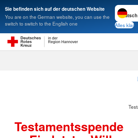
Sprache w
Sie befinden sich auf der deutschen Website
You are on the German website, you can use the
Suche
switch to switch to the English one
Alles klar
in der
Region Hannover
Testamentsp
Tes
Testamentsspende