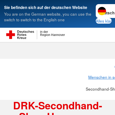
Sprache w
Sie befinden sich auf der deutschen Website
You are on the German website, you can use the
Suche
switch to switch to the English one
Alles klar
in der
Region Hannover
Secondhand-
Menschen in s
Secondhand-Sh
DRK-Secondhand-