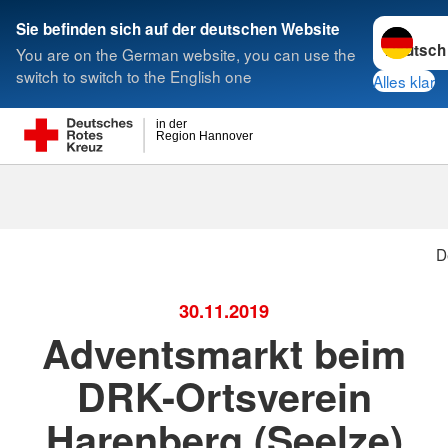
Sprache w
Sie befinden sich auf der deutschen Website
You are on the German website, you can use the
Suche
switch to switch to the English one
Alles klar
in der
Region Hannover
D
30.11.2019
Adventsmarkt beim
DRK-Ortsverein
Harenberg (Seelze)