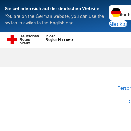
Sprache w
Sie befinden sich auf der deutschen Website
You are on the German website, you can use the
Suche
switch to switch to the English one
Alles klar
in der
Region Hannover
Persön
O