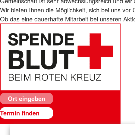
Gemeinschaft ist sehr abwechslungsreich und wir 
Ganztagesangebot
Allgemeine Sozialbe
Wir bieten Ihnen die Möglichkeit, sich bei uns vo
Angebote für Kinder und
Lebensmittelausgabe 
Jugendliche
Ob das eine dauerhafte Mitarbeit bei unseren Akt
Secondhand-Shop H
Kinder- und Jugendfreizeiten
Roderbruch
Alle aktuellen Spendetermine in Ihrer Nähe