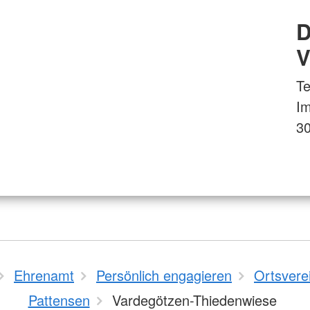
D
V
Te
Im
30
Ehrenamt
Persönlich engagieren
Ortsvere
Pattensen
Vardegötzen-Thiedenwiese