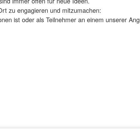
sind immer offen für neue Ideen.
Schul- und Studienassistenz
(PSNV)
ratung
Verleih mobiler Rampen
Rettungsd
r Ort zu engagieren und mitzumachen:
Krankentr
Mittelfeld
ionen ist oder als Teilnehmer an einem unserer An
annover-