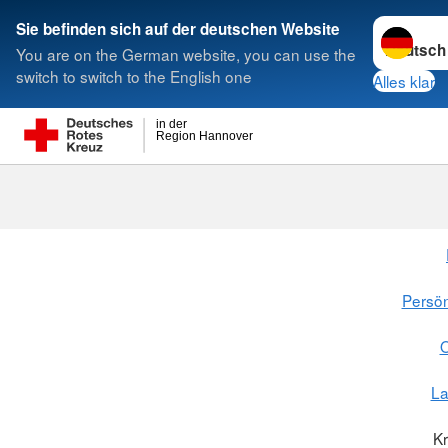
Sprache w
Sie befinden sich auf der deutschen Website
You are on the German website, you can use the
Suche
switch to switch to the English one
Alles klar
in der
Region Hannover
Persön
O
L
K