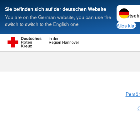
Sprache w
Sie befinden sich auf der deutschen Website
You are on the German website, you can use the
Suche
switch to switch to the English one
Alles klar
in der
Region Hannover
Persön
O