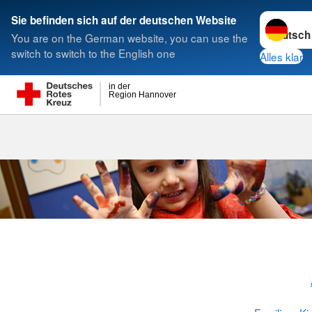
Sprache w
Sie befinden sich auf der deutschen Website
You are on the German website, you can use the
Suche
switch to switch to the English one
Alles klar
in der
Region Hannover