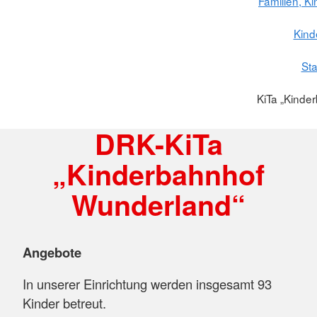
Familien, K
Kind
St
KiTa „Kinde
DRK-KiTa
„Kinderbahnhof
Wunderland“
Angebote
In unserer Einrichtung werden insgesamt 93
Kinder betreut.