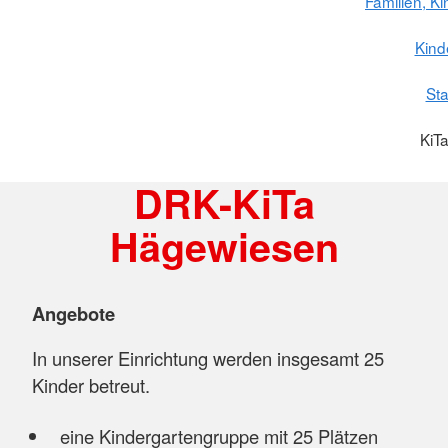
Familien, K
Kind
St
KiT
DRK-KiTa
Hägewiesen
Angebote
In unserer Einrichtung werden insgesamt 25
Kinder betreut.
eine Kindergartengruppe mit 25 Plätzen