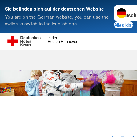
Sprache w
Sie befinden sich auf der deutschen Website
You are on the German website, you can use the
Suche
switch to switch to the English one
Alles klar
in der
Region Hannover