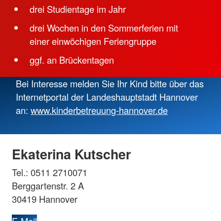
drei Studientage im Jahr
drei Wochen in den Sommerferien mit
einer einwöchigen Feriengruppe
ggf. an Brückentagen
Bei Interesse melden Sie Ihr Kind bitte über das
Internetportal der Landeshauptstadt Hannover
an:
www.kinderbetreuung-hannover.de
Ekaterina Kutscher
Tel.: 0511 2710071
Berggartenstr. 2 A
30419 Hannover
E-Mail