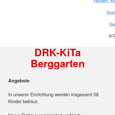
Familien, K
Kind
St
KiT
DRK-KiTa
Berggarten
Angebote
In unserer Einrichtung werden insgesamt 58
Kinder betreut.
Unser Betreuungsangebot umfasst: