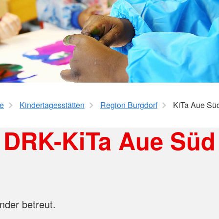
Schul- und Studienassistenz
(PSNV)
ratung
Verleih mobiler Rampen
Rettungsd
Krankentr
Mittelfeld
annover-
he
Kindertagesstätten
Region Burgdorf
KiTa Aue Sü
DRK-KiTa Aue Süd
nder betreut.