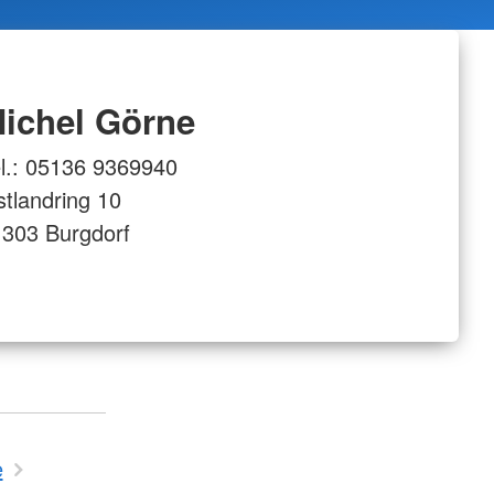
ichel Görne
l.: 05136 9369940
tlandring 10
303 Burgdorf
e