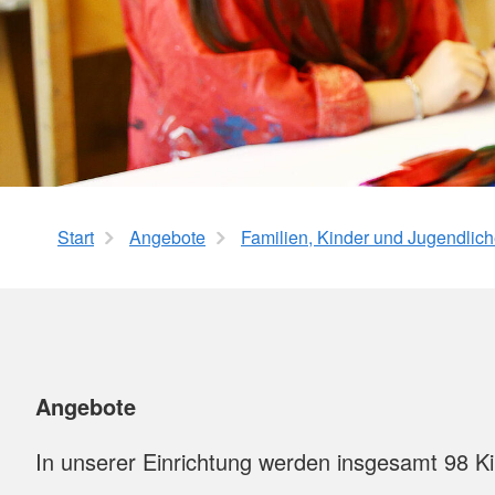
Ganztagesangebot
Allgemeine Sozialbe
Angebote für Kinder und
Lebensmittelausgabe 
Jugendliche
Secondhand-Shop H
Kinder- und Jugendfreizeiten
Roderbruch
Start
Angebote
Familien, Kinder und Jugendlic
Angebote
In unserer Einrichtung werden insgesamt 98 Ki