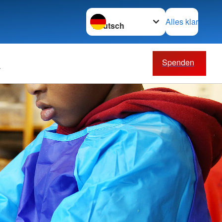
Sprache wechseln zu
Alles klar
Spenden
eiten mieten
Senioren/Pflegebedürftige
stätte in Ingeln-
Ambulant betreute
Wohngemeinschaften
Ambulante Pflege
Betreuung bei Demenz
ften und
Fahrservice
henschutz
Hausnotruf
zhelfer
Palliativ- und Hospizdienste
ster Hilfe
Pflegeberatung
affel
Tagespflege
ale Notfallversorgung