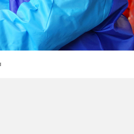
ienst und
ansport
d